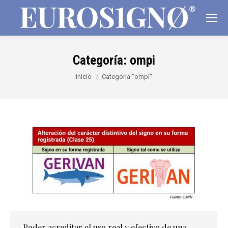
Categoría:
ompi
Estás aquí:
Inicio
Categoría "ompi"
Poder acreditar el uso real y efectivo de una