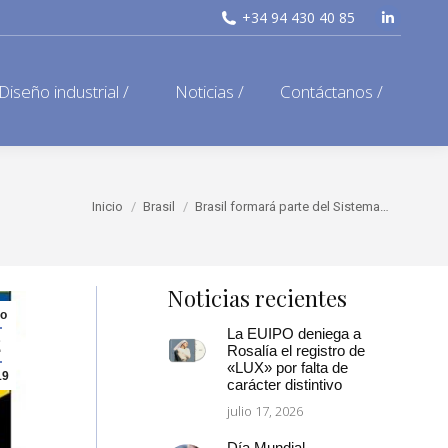
+34 94 430 40 85
Linkedi
page
opens
Diseño industrial /
Noticias /
Contáctanos /
in
new
window
Estás aquí:
Inicio
Brasil
Brasil formará parte del Sistema…
Noticias recientes
o
La EUIPO deniega a
2
Rosalía el registro de
«LUX» por falta de
19
carácter distintivo
julio 17, 2026
Día Mundial