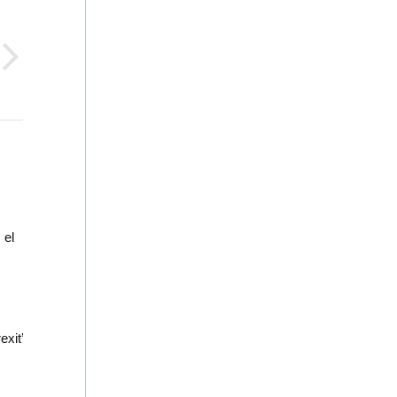
 el
xit’