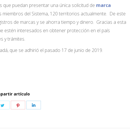
as que puedan presentar una única solicitud de
marca
 miembros del Sistema, 120 territorios actualmente. De este
gistros de marcas y se ahorra tiempo y dinero. Gracias a esta
 estén interesados ​​en obtener protección en el país
 y trámites.
adá, que se adhirió el pasado 17 de junio de 2019.
artir artículo
e
Share
Share
Share
on
on
on
book
Twitter
Pinterest
LinkedIn