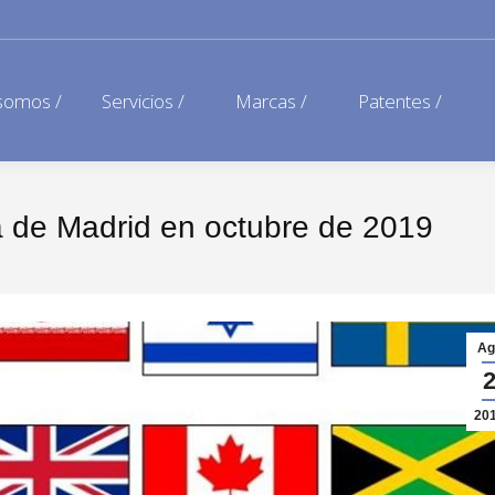
somos /
Servicios /
Marcas /
Patentes /
ma de Madrid en octubre de 2019
Ag
20