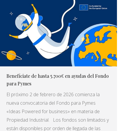
Benefíciate de hasta 5.700€ en ayudas del Fondo
para Pymes
El próximo 2 de febrero de 2026 comienza la
nueva convocatoria del Fondo para Pymes
«Ideas Powered for business» en materia de
Propiedad Industrial. Los fondos son limitados y
están disponibles por orden de llegada de las