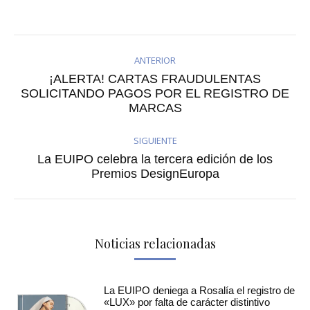
on
on
on
on
Facebook
Twitter
Pinterest
LinkedIn
ANTERIOR
¡ALERTA! CARTAS FRAUDULENTAS
Publicación
SOLICITANDO PAGOS POR EL REGISTRO DE
MARCAS
anterior:
SIGUIENTE
La EUIPO celebra la tercera edición de los
Publicación
Premios DesignEuropa
siguiente:
Noticias relacionadas
La EUIPO deniega a Rosalía el registro de
«LUX» por falta de carácter distintivo