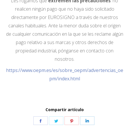
Les rogamos que
extremen las precauciones
: no
realicen ningún pago que no haya sido solicitado
directamente por EUROSIGNO a través de nuestros
canales habituales. Ante la menor duda sobre el origen
de cualquier comunicación en la que se les reclame algún
pago relativo a sus marcas y otros derechos de
propiedad industrial, pónganse en contacto con
nosotros.
https://www.oepm.es/es/sobre_oepm/advertencias_oe
pm/index.html
Compartir artículo
Share
Share
Share
Share