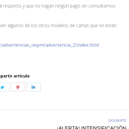
l respecto y que no hagan ningún pago sin consultarnos
ver algunos de los otros modelos de cartas que se están
advertencias_oepm/advertencia_2/index.html
artir artículo
e
Share
Share
Share
on
on
on
book
Twitter
Pinterest
LinkedIn
SIGUIENTE
¡ALERTA! INTENSIFICACIÓN