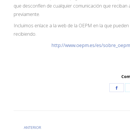
que desconfíen de cualquier comunicación que reciban a
previamente.
Incluimos enlace a la web de la OEPM en la que pueden 
recibiendo.
http://www.oepm.es/es/sobre_oepm/
Comp
Shar
on
Face
ANTERIOR