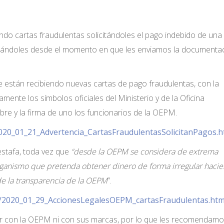
ndo cartas fraudulentas solicitándoles el pago indebido de una
visándoles desde el momento en que les enviamos la documenta
están recibiendo nuevas cartas de pago fraudulentas, con la
ente los símbolos oficiales del Ministerio y de la Oficina
bre y la firma de uno los funcionarios de la OEPM.
020_01_21_Advertencia_CartasFraudulentasSolicitanPagos.h
estafa, toda vez que
“desde la OEPM se considera de extrema
rganismo que pretenda obtener dinero de forma irregular haci
e la transparencia de la OEPM
”.
/2020_01_29_AccionesLegalesOEPM_cartasFraudulentas.htm
r con la OEPM ni con sus marcas, por lo que les recomendam