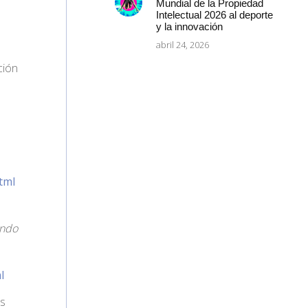
Mundial de la Propiedad
Intelectual 2026 al deporte
y la innovación
abril 24, 2026
ción
tml
endo
l
os