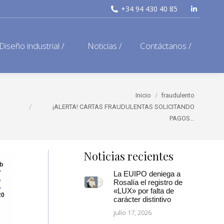
+34 94 430 40 85
Linkedi
page
opens
Diseño industrial /
Noticias /
Contáctanos /
in
new
window
Estás aquí:
Inicio
fraudulento
¡ALERTA! CARTAS FRAUDULENTAS SOLICITANDO
PAGOS…
Noticias recientes
b
La EUIPO deniega a
5
Rosalía el registro de
«LUX» por falta de
20
carácter distintivo
julio 17, 2026