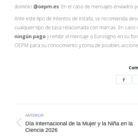
dominio
@oepm.es
. En el caso de mensajes enviados p
Ante este tipo de intentos de estafa, se recomienda desc
cualquier tipo de tasa relacionada con marcas. En caso 
ningún pago
y remitir el mensaje a Eurosigno en su form
OEPM para su conocimiento y toma de posibles acciones
Comp
Shar
on
Face
ANTERIOR
Día Internacional de la Mujer y la Niña en la
Publicación
Ciencia 2026
anterior: