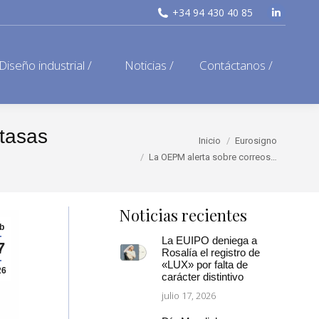
+34 94 430 40 85
Linkedi
page
opens
Diseño industrial /
Noticias /
Contáctanos /
in
new
window
 tasas
Estás aquí:
Inicio
Eurosigno
La OEPM alerta sobre correos…
Noticias recientes
b
La EUIPO deniega a
7
Rosalía el registro de
«LUX» por falta de
26
carácter distintivo
julio 17, 2026