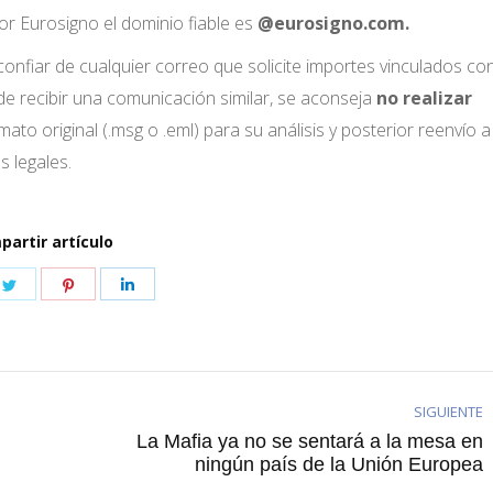
or Eurosigno el dominio fiable es
@eurosigno.com.
onfiar de cualquier correo que solicite importes vinculados co
de recibir una comunicación similar, se aconseja
no realizar
ato original (.msg o .eml) para su análisis y posterior reenvío a
 legales.
artir artículo
e
Share
Share
Share
on
on
on
book
Twitter
Pinterest
LinkedIn
SIGUIENTE
La Mafia ya no se sentará a la mesa en
Publicación
ningún país de la Unión Europea
siguiente: