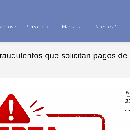
somos /
Servicios /
Marcas /
Patentes /
raudulentos que solicitan pagos de
Fe
2
20