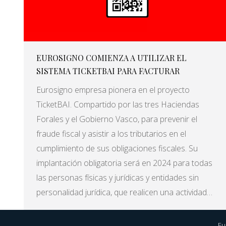
EUROSIGNO COMIENZA A UTILIZAR EL
SISTEMA TICKETBAI PARA FACTURAR
Eurosigno empresa pionera en el proyecto
TicketBAI. Compartido por las tres Haciendas
Forales y el Gobierno Vasco, para prevenir el
fraude fiscal y asistir a los tributarios en el
cumplimiento de sus obligaciones fiscales. Su
implantación obligatoria será en 2024 para todas
las personas físicas y jurídicas y entidades sin
personalidad jurídica, que realicen una actividad…
Eu