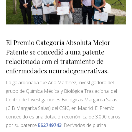
El Premio Categoría Absoluta Mejor
Patente se concedió a una patente
relacionada con el tratamiento de
enfermedades neurodegenerativas.
La galardonada fue Ana Martínez, investigadora del
grupo de Química Médica y Biológica Traslacional del
Centro de Investigaciones Biológicas Margarita Salas
(CIB Margarita Salas)
del CSIC, en Madrid. El Premio
concedido es una dotación económica de 3.000 euros
por su patente
ES2749743
:
Derivados de purina