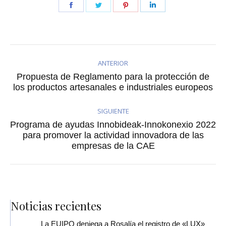
Share
Share
Share
Share
on
on
on
on
Facebook
Twitter
Pinterest
LinkedIn
ANTERIOR
Propuesta de Reglamento para la protección de
Publicación
los productos artesanales e industriales europeos
anterior:
SIGUIENTE
Programa de ayudas Innobideak-Innokonexio 2022
Publicación
para promover la actividad innovadora de las
empresas de la CAE
siguiente:
Noticias recientes
La EUIPO deniega a Rosalía el registro de «LUX»