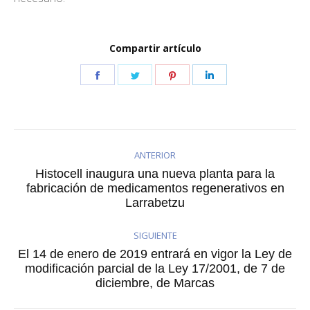
Compartir artículo
Share
Share
Share
Share
on
on
on
on
Facebook
Twitter
Pinterest
LinkedIn
ANTERIOR
Histocell inaugura una nueva planta para la
Publicación
fabricación de medicamentos regenerativos en
Larrabetzu
anterior:
SIGUIENTE
El 14 de enero de 2019 entrará en vigor la Ley de
Publicación
modificación parcial de la Ley 17/2001, de 7 de
diciembre, de Marcas
siguiente: