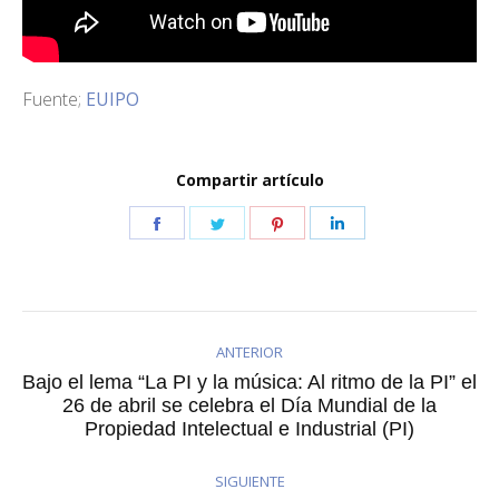
Fuente;
EUIPO
Compartir artículo
Share
Share
Share
Share
on
on
on
on
Facebook
Twitter
Pinterest
LinkedIn
ANTERIOR
Bajo el lema “La PI y la música: Al ritmo de la PI” el
Publicación
26 de abril se celebra el Día Mundial de la
Propiedad Intelectual e Industrial (PI)
anterior:
SIGUIENTE