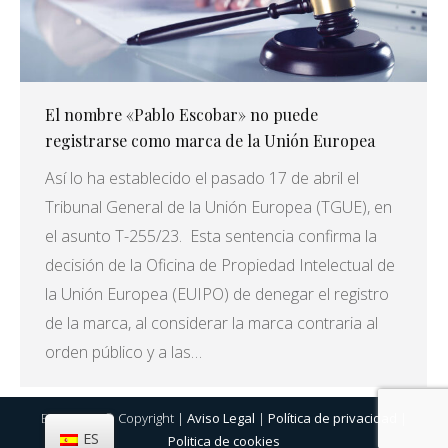
El nombre «Pablo Escobar» no puede
registrarse como marca de la Unión Europea
Así lo ha establecido el pasado 17 de abril el
Tribunal General de la Unión Europea (TGUE), en
el asunto T-255/23. Esta sentencia confirma la
decisión de la Oficina de Propiedad Intelectual de
la Unión Europea (EUIPO) de denegar el registro
de la marca, al considerar la marca contraria al
orden público y a las…
Eurosigno © Copyright |
Aviso Legal
|
Política de privacidad
|
ES
Politica de cookies