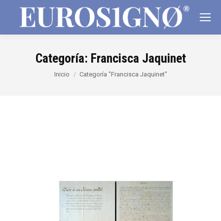
Categoría:
Francisca Jaquinet
Estás aquí:
Inicio
Categoría "Francisca Jaquinet"