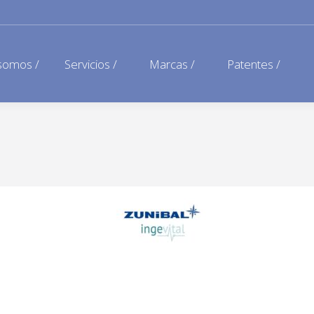
somos /
Servicios /
Marcas /
Patentes /