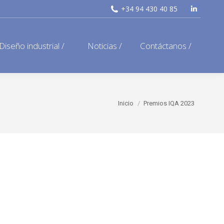
+34 94 430 40 85
Linkedi
page
opens
Diseño industrial /
Noticias /
Contáctanos /
in
new
window
Estás aquí:
Inicio
Premios IQA 2023