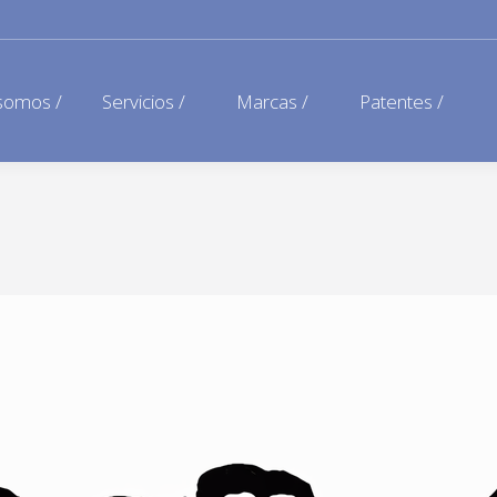
somos /
Servicios /
Marcas /
Patentes /