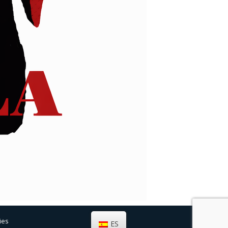
ies
ES