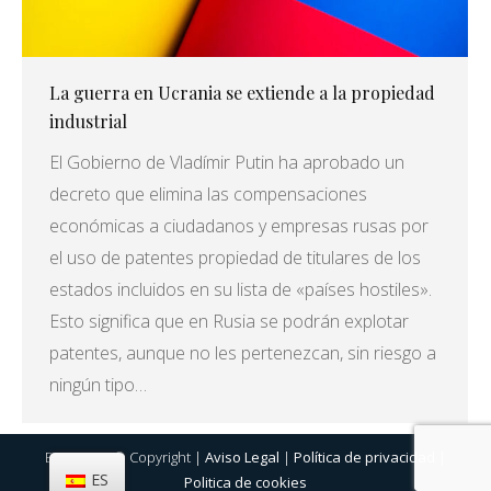
La guerra en Ucrania se extiende a la propiedad
industrial
El Gobierno de Vladímir Putin ha aprobado un
decreto que elimina las compensaciones
económicas a ciudadanos y empresas rusas por
el uso de patentes propiedad de titulares de los
estados incluidos en su lista de «países hostiles».
Esto significa que en Rusia se podrán explotar
patentes, aunque no les pertenezcan, sin riesgo a
ningún tipo…
Eurosigno © Copyright |
Aviso Legal
|
Política de privacidad
|
ES
Politica de cookies