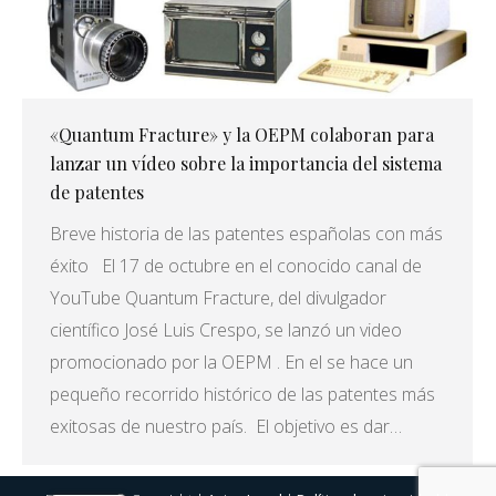
«Quantum Fracture» y la OEPM colaboran para
lanzar un vídeo sobre la importancia del sistema
de patentes
Breve historia de las patentes españolas con más
éxito El 17 de octubre en el conocido canal de
YouTube Quantum Fracture, del divulgador
científico José Luis Crespo, se lanzó un video
promocionado por la OEPM . En el se hace un
pequeño recorrido histórico de las patentes más
exitosas de nuestro país. El objetivo es dar…