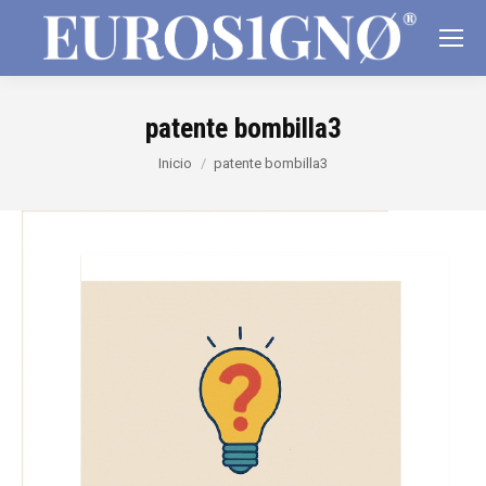
patente bombilla3
Estás aquí:
Inicio
patente bombilla3