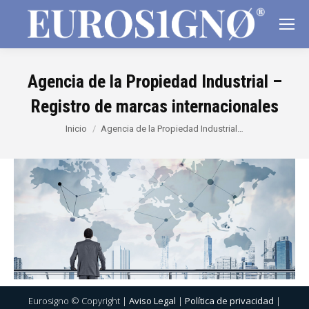
Agencia de la Propiedad Industrial –
Registro de marcas internacionales
Estás aquí:
Inicio
Agencia de la Propiedad Industrial…
Eurosigno © Copyright |
Aviso Legal
|
Política de privacidad
|