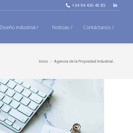
+34 94 430 40 85
Linkedi
page
opens
Diseño industrial /
Noticias /
Contáctanos /
in
new
window
Estás aquí:
Inicio
Agencia de la Propiedad Industrial…