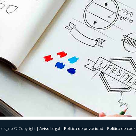
rosigno © Copyright |
Aviso Legal
|
Política de privacidad
|
Politica de cook