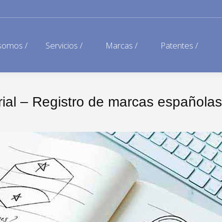
somos /
Servicios /
Marcas /
Patentes /
rial – Registro de marcas españolas