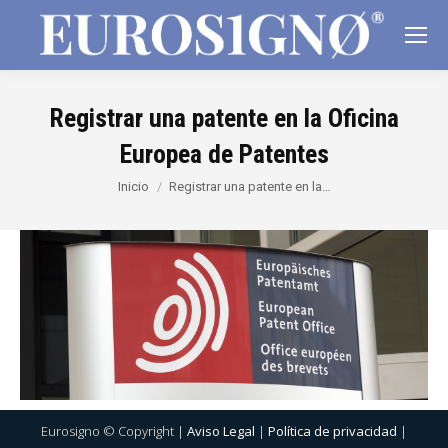
Registrar una patente en la Oficina
Europea de Patentes
Estás aquí:
Inicio
Registrar una patente en la…
Eurosigno © Copyright |
Aviso Legal
|
Política de privacidad
|