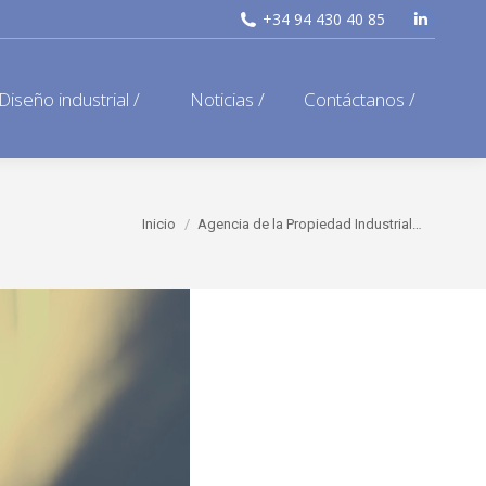
+34 94 430 40 85
Linkedi
page
opens
Diseño industrial /
Noticias /
Contáctanos /
in
new
window
Estás aquí:
Inicio
Agencia de la Propiedad Industrial…