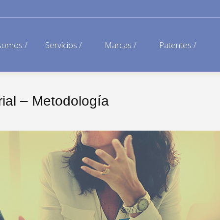
somos /
Servicios /
Marcas /
Patentes /
rial – Metodología