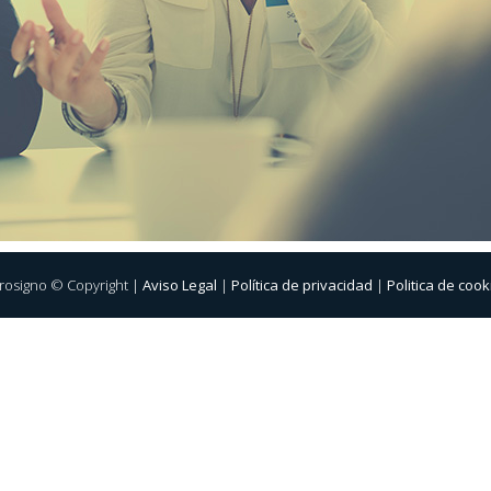
rosigno © Copyright |
Aviso Legal
|
Política de privacidad
|
Politica de cook