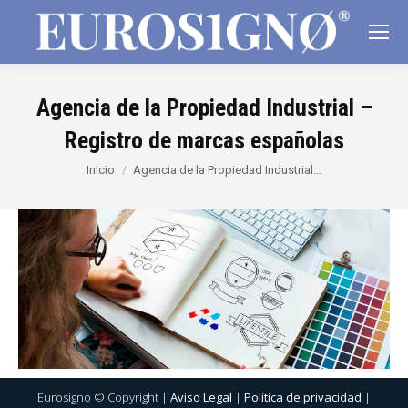
Agencia de la Propiedad Industrial –
Registro de marcas españolas
Estás aquí:
Inicio
Agencia de la Propiedad Industrial…
Eurosigno © Copyright |
Aviso Legal
|
Política de privacidad
|