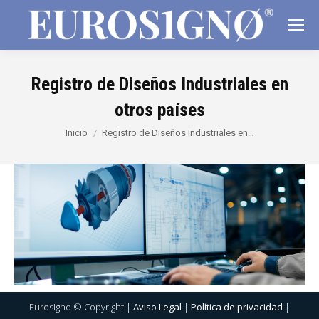
Registro de Diseños Industriales en
otros países
Estás aquí:
Inicio
Registro de Diseños Industriales en…
Eurosigno © Copyright |
Aviso Legal
|
Política de privacidad
|