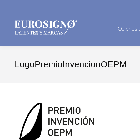
Quiénes 
LogoPremioInvencionOEPM