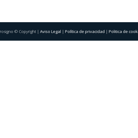
rosigno © Copyright |
Aviso Legal
|
Política de privacidad
|
Politica de cook