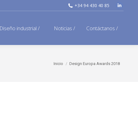
+34 94 430 40 85
Linkedi
page
opens
Diseño industrial /
Noticias /
Contáctanos /
in
new
window
Estás aquí:
Inicio
Design Europa Awards 2018