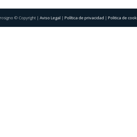
rosigno © Copyright |
Aviso Legal
|
Política de privacidad
|
Politica de cook