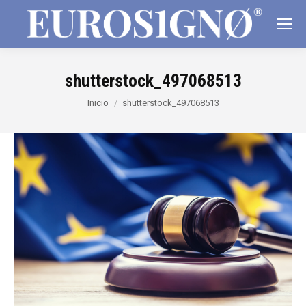
shutterstock_497068513
Estás aquí:
Inicio
shutterstock_497068513