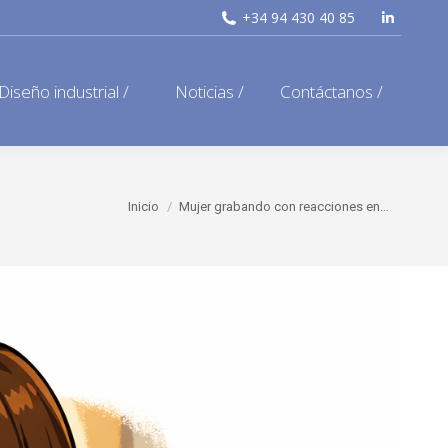
+34 94 430 40 85
Linkedi
page
opens
Diseño industrial /
Noticias /
Contáctanos /
in
new
window
Estás aquí:
Inicio
Mujer grabando con reacciones en…