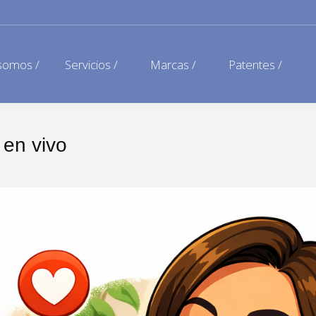
somos /
Servicios /
Marcas /
Patentes /
 en vivo