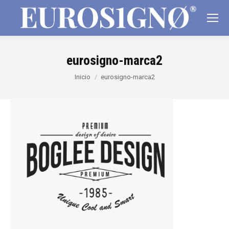
eurosigno-marca2
Estás aquí:
Inicio
eurosigno-marca2