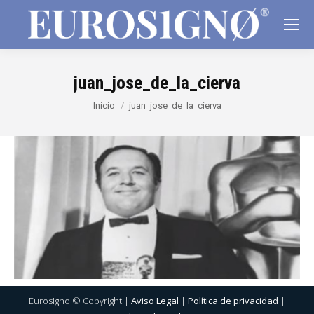
juan_jose_de_la_cierva
Estás aquí:
Inicio
juan_jose_de_la_cierva
Eurosigno © Copyright |
Aviso Legal
|
Política de privacidad
|