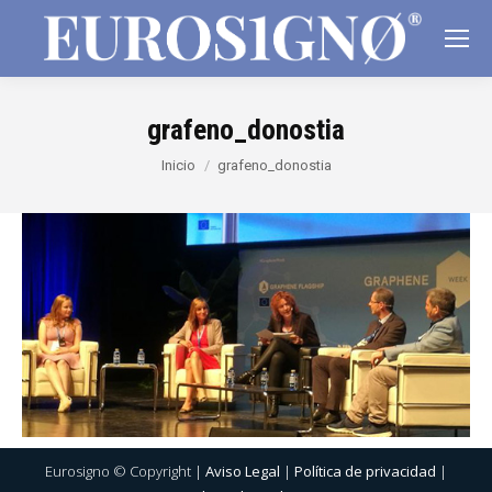
grafeno_donostia
Estás aquí:
Inicio
grafeno_donostia
Eurosigno © Copyright |
Aviso Legal
|
Política de privacidad
|