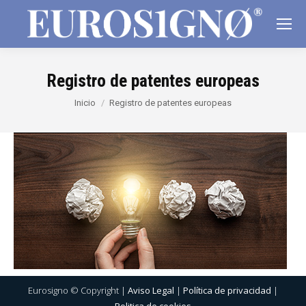
Registro de patentes europeas
Estás aquí:
Inicio
Registro de patentes europeas
Eurosigno © Copyright |
Aviso Legal
|
Política de privacidad
|