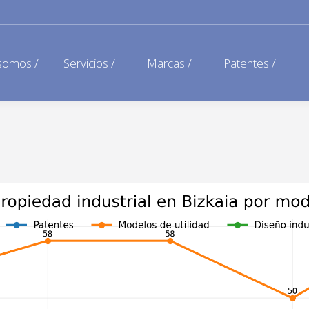
somos /
Servicios /
Marcas /
Patentes /