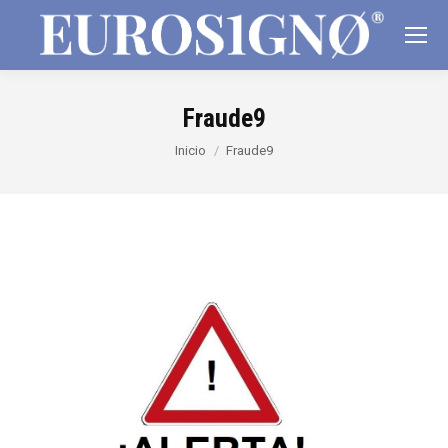
Fraude9
Estás aquí:
Inicio
Fraude9