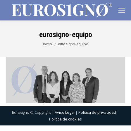
eurosigno-equipo
Estás aquí:
Inicio
eurosigno-equipo
Eurosigno © Copyright |
Aviso Legal
|
Política de privacidad
|
Politica de cookies