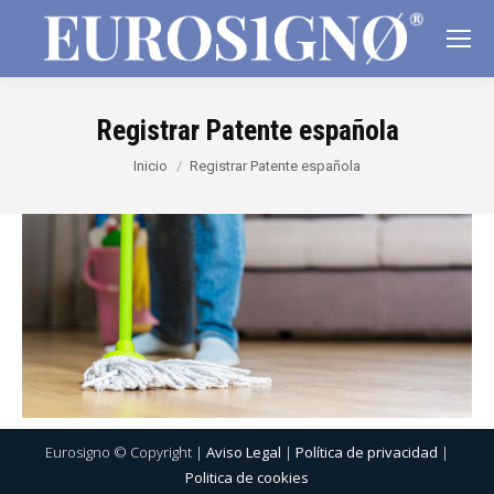
Registrar Patente española
Estás aquí:
Inicio
Registrar Patente española
Eurosigno © Copyright |
Aviso Legal
|
Política de privacidad
|
Politica de cookies